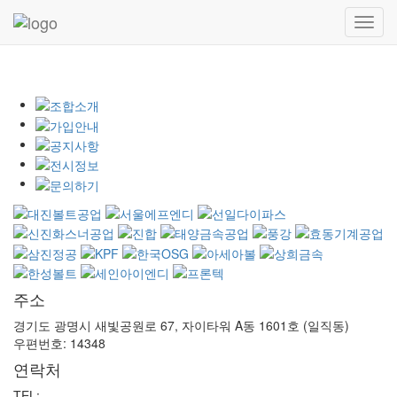
Radhuni
Toggl
navig
주소
경기도 광명시 새빛공원로 67, 자이타워 A동 1601호 (일직동)
우편번호: 14348
연락처
TEL:
02-782-1923